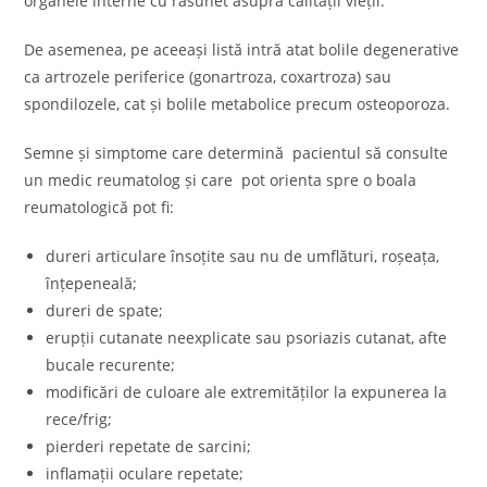
organele interne cu răsunet asupra calității vieții.
De asemenea, pe aceeași listă intră atat bolile degenerative
ca artrozele periferice (gonartroza, coxartroza) sau
spondilozele, cat și bolile metabolice precum osteoporoza.
Semne și simptome care determină pacientul să consulte
un medic reumatolog și care pot orienta spre o boala
reumatologică pot fi:
dureri articulare însoțite sau nu de umflături, roșeața,
înțepeneală;
dureri de spate;
erupții cutanate neexplicate sau psoriazis cutanat, afte
bucale recurente;
modificări de culoare ale extremităților la expunerea la
rece/frig;
pierderi repetate de sarcini;
inflamații oculare repetate;