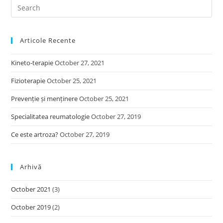
Pre
Es
to
Articole Recente
clo
the
Kineto-terapie
October 27, 2021
sea
pan
Fizioterapie
October 25, 2021
Prevenție și menținere
October 25, 2021
Specialitatea reumatologie
October 27, 2019
Ce este artroza?
October 27, 2019
Arhivă
October 2021
(3)
October 2019
(2)