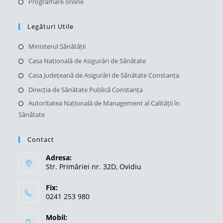
Opens
Programare online
tab
new
a
in
tab
new
a
Legături Utile
tab
new
Opens
Ministerul Sănătății
tab
in
Opens
Casa Națională de Asigurări de Sănătate
a
in
Opens
Casa Județeană de Asigurări de Sănătate Constanța
new
a
in
Opens
Direcția de Sănătate Publică Constanța
tab
new
a
in
Autoritatea Națională de Management al Calității în
Open
tab
new
a
Sănătate
in
tab
new
a
tab
Contact
new
tab
Adresa:
Str. Primăriei nr. 32D, Ovidiu
Fix:
0241 253 980
Mobil: