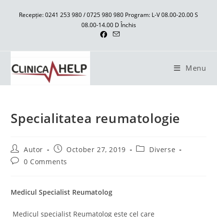
Skip
Recepție: 0241 253 980 / 0725 980 980 Program: L-V 08.00-20.00 S
to
08.00-14.00 D Închis
content
Menu
Specialitatea reumatologie
Post
Post
Post
Autor
October 27, 2019
Diverse
author:
published:
category:
Post
0 Comments
comments:
Medicul Specialist Reumatolog
Medicul specialist Reumatolog este cel care