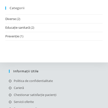
Categorii
Diverse
(2)
Educație sanitară
(2)
Prevenție
(1)
Informații Utile
Opens
Politica de confidentialitate
in
Opens
Carieră
a
in
Opens
Chestionar satisfacție pacienți
new
a
in
Opens
Servicii oferite
tab
new
a
in