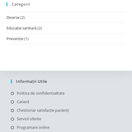
Categorii
Diverse
(2)
Educație sanitară
(2)
Prevenție
(1)
Informații Utile
Opens
Politica de confidentialitate
in
Opens
Carieră
a
in
Opens
Chestionar satisfacție pacienți
new
a
in
Opens
Servicii oferite
tab
new
a
in
Opens
Programare online
tab
new