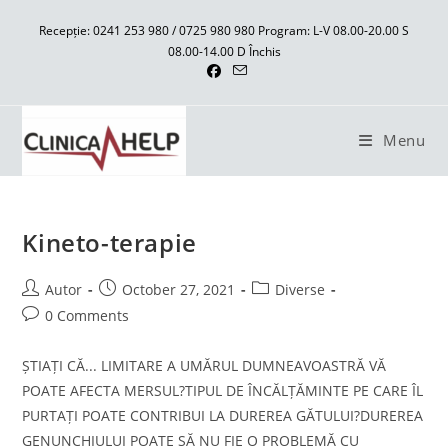
Skip
Recepție: 0241 253 980 / 0725 980 980 Program: L-V 08.00-20.00 S
to
08.00-14.00 D Închis
content
Menu
Kineto-terapie
Post
Post
Post
Autor
October 27, 2021
Diverse
author:
published:
category:
Post
0 Comments
comments:
ȘTIAȚI CĂ... LIMITARE A UMĂRUL DUMNEAVOASTRĂ VĂ
POATE AFECTA MERSUL?TIPUL DE ÎNCĂLȚĂMINTE PE CARE ÎL
PURTAȚI POATE CONTRIBUI LA DUREREA GĂTULUI?DUREREA
GENUNCHIULUI POATE SĂ NU FIE O PROBLEMĂ CU