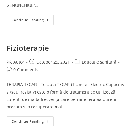
GENUNCHIUL?…
Kineto-
Continue Reading
Terapie
Fizioterapie
Post
Post
Post
Autor
October 25, 2021
Educație sanitară
author:
published:
category:
Post
0 Comments
comments:
TERAPIA TECAR - Terapia TECAR (Transfer Electric Capacitiv
și/sau Rezistiv) este o formă de tratament ce utilizează
curenți de înaltă frecvență care permite terapia durerii
precum și o recuperare mai…
Fizioterapie
Continue Reading