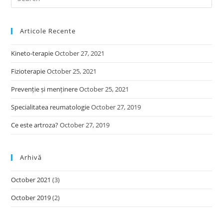
Es
to
Articole Recente
clo
the
Kineto-terapie
October 27, 2021
sea
pan
Fizioterapie
October 25, 2021
Prevenție și menținere
October 25, 2021
Specialitatea reumatologie
October 27, 2019
Ce este artroza?
October 27, 2019
Arhivă
October 2021
(3)
October 2019
(2)