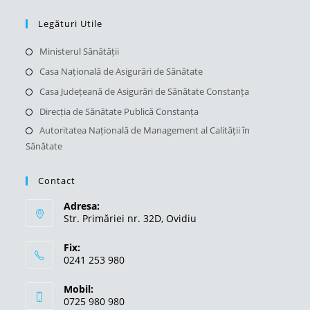
a
in
tab
new
a
Legături Utile
tab
new
Opens
Ministerul Sănătății
tab
in
Opens
Casa Națională de Asigurări de Sănătate
a
in
Opens
Casa Județeană de Asigurări de Sănătate Constanța
new
a
in
Opens
Direcția de Sănătate Publică Constanța
tab
new
a
in
Autoritatea Națională de Management al Calității în
Open
tab
new
a
Sănătate
in
tab
new
a
tab
Contact
new
tab
Adresa:
Str. Primăriei nr. 32D, Ovidiu
Fix:
0241 253 980
Mobil:
0725 980 980