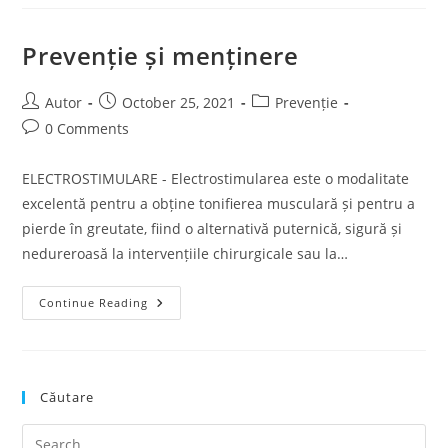
Prevenție și menținere
Post
Post
Post
Autor
October 25, 2021
Prevenție
author:
published:
category:
Post
0 Comments
comments:
ELECTROSTIMULARE - Electrostimularea este o modalitate
excelentă pentru a obține tonifierea musculară și pentru a
pierde în greutate, fiind o alternativă puternică, sigură și
nedureroasă la intervențiile chirurgicale sau la…
Prevenție
Continue Reading
Și
Menținere
Căutare
Pre